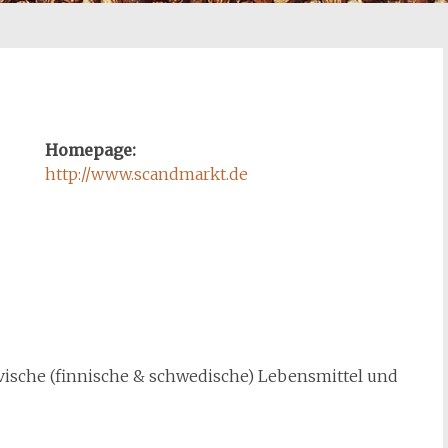
Homepage:
http://
w
ww.scandmarkt.de
vische (finnische & schwedische) Lebensmittel und