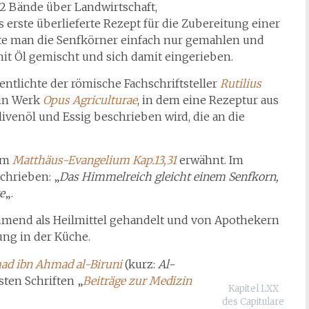
2 Bände über Landwirtschaft,
erste überlieferte Rezept für die Zubereitung einer
tte man die Senfkörner einfach nur gemahlen und
mit Öl gemischt und sich damit eingerieben.
fentlichte der römische Fachschriftsteller
Rutilius
in Werk
Opus Agriculturae
, in dem eine Rezeptur aus
ivenöl und Essig beschrieben wird, die an die
 im
Matthäus-Evangelium Kap.13,31
erwähnt. Im
schrieben: „
Das Himmelreich gleicht einem Senfkorn,
e
„.
hmend als Heilmittel gehandelt und von Apothekern
ng in der Küche.
d ibn Ahmad al-Biruni
(kurz:
Al-
sten Schriften „
Beiträge zur Medizin
Kapitel LXX
des Capitulare