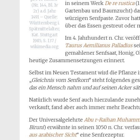
in seinem Werk
De re rustica
(1
(Nr. 144, Bl. 1v
Gartenbau und Baumzucht) das 
2r) a.d. Jahr
1491 – Quelle:
würzigen Senfpaste. Zuvor ha
Württemberg i.
über das Essen gestreut oder 
Spätmittelalter;
Kat. Stuttgart
Im 4. Jahrhundert n. Chr. veröf
1985, S. 137 /
Taurus Aemilianus Palladius
se
wikimedia.org
gemahlener Senfsaat, Honig, Ol
heutige Zusammensetzungen erinnert.
Selbst im Neuen Testament wird die Pflanze
„
Gleichnis vom Senfkorn
“ steht folgendes ge
das ein Mensch nahm und auf seinen Acker sät
Natürlich wurde Senf auch hierzulande zune
verkauft, fand aber auch immer mehr Beachtu
Der Universalgelehrte
Abu r-Raihan Muhamma
Biruni
) erwähnte in seinen 1050 n. Chr. verfas
aus arabischer Sicht
“ eine Senfrezeptur.