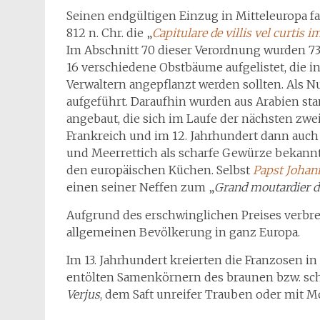
Seinen endgültigen Einzug in Mitteleuropa fa
812 n. Chr. die „
Capitulare de villis vel curtis i
Im Abschnitt 70 dieser Verordnung wurden 73
16 verschiedene Obstbäume aufgelistet, die i
Verwaltern angepflanzt werden sollten. Als 
aufgeführt. Daraufhin wurden aus Arabien s
angebaut, die sich im Laufe der nächsten zwe
Frankreich und im 12. Jahrhundert dann auch 
und Meerrettich als scharfe Gewürze bekannt
den europäischen Küchen. Selbst
Papst Johan
einen seiner Neffen zum „
Grand moutardier 
Aufgrund des erschwinglichen Preises verbrei
allgemeinen Bevölkerung in ganz Europa.
Im 13. Jahrhundert kreierten die Franzosen in
entölten Samenkörnern des braunen bzw. schw
Verjus
, dem Saft unreifer Trauben oder mit M