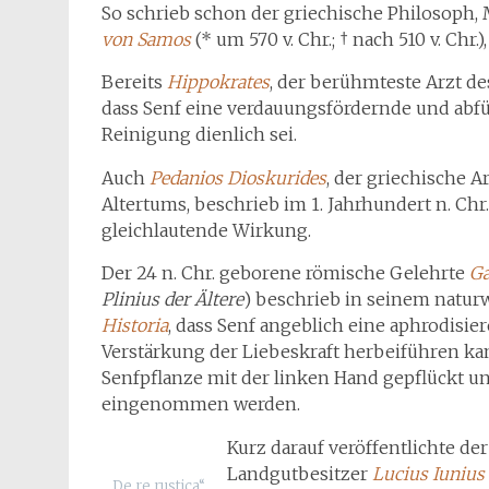
So schrieb schon der griechische Philosoph
von Samos
(* um 570 v. Chr.; † nach 510 v. Chr.
Bereits
Hippokrates
, der berühmteste Arzt des
dass Senf eine verdauungsfördernde und abf
Reinigung dienlich sei.
Auch
Pedanios Dioskurides
, der griechische 
Altertums, beschrieb im 1. Jahrhundert n. Ch
gleichlautende Wirkung.
Der 24 n. Chr. geborene römische Gelehrte
Ga
Plinius der Ältere
) beschrieb in seinem natur
Historia
, dass Senf angeblich eine aphrodisi
Verstärkung der Liebeskraft herbeiführen kan
Senfpflanze mit der linken Hand gepflückt u
eingenommen werden.
Kurz darauf veröffentlichte der
Landgutbesitzer
Lucius Iunius
„De re rustica“