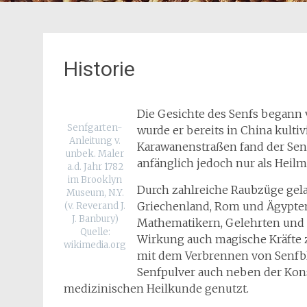
Historie
Die Gesichte des Senfs begann v
Senfgarten-
wurde er bereits in China kultiv
Anleitung v.
Karawanenstraßen fand der Sen
unbek. Maler
anfänglich jedoch nur als Heilm
a.d. Jahr 1782
im Brooklyn
Durch zahlreiche Raubzüge gelan
Museum, N.Y.
Griechenland, Rom und Ägypten.
(v. Reverand J.
J. Banbury)
Mathematikern, Gelehrten und 
Quelle:
Wirkung auch magische Kräfte
wikimedia.org
mit dem Verbrennen von Senfbl
Senfpulver auch neben der Kons
medizinischen Heilkunde genutzt.