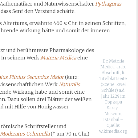
, Mathematiker und Naturwissenschafter
Pythagoras
), dass Senf den Verstand schärfe.
 Altertums, erwähnte 460 v. Chr. in seinen Schriften,
ührende Wirkung hätte und somit der inneren
Arzt und berühmteste Pharmakologe des
r. in seinem Werk
Materia Medica
eine
De Materia
Medica, arab.
Abschrift, li.
ius Plinius Secundus Maior
(kurz:
Titelblattseite
wissenschaftlichen Werk
Naturalis
(Szene: Zwei
Schüler) a.d.
erende Wirkung habe und somit eine
Jahr 1229 im
n. Dazu sollen drei Blätter der weißen
Topkapu
nd mit Hilfe von Honigwasser
Saray-
Museum,
Istanbul –
Quelle:
 römische Schriftsteller und
wikimedia.org
 Moderatus Columella
(† um 70 n. Chr.)