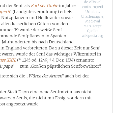
de villis vel
nd der Senf, als
Karl der Große
im Jahre
curtis imperii
mperii
“ (Landgüterverordnung) erließ.
Urheber:
Charlemagne,
 Nutzpflanzen und Heilkräuter sowie
Medieval
n allen kaiserlichen Gütern von den
Manuscript
Nummer 39 wurde der weiße Senf
Quelle:
tammende Senfpflanzen in Spanien
wikipedia.org
i Jahrhunderten bis nach Deutschland,
in England verbreiteten. Da zu dieser Zeit nur Senf
 waren, wurde der Senf das wichtiges Würzmittel in
nes XXII.
(* 1245 od. 1249; † 4. Dez. 1334) ernannte
du pape
“ – zum „Großen päpstlichen Senfbewahrer“.
tete sich die „
Würze der Armen
“ auch bei der
 der Stadt Dijon eine neue Senfmixtur aus nicht
arzen Senfs, die nicht mit Essig, sondern mit
ost angesetzt wurde.