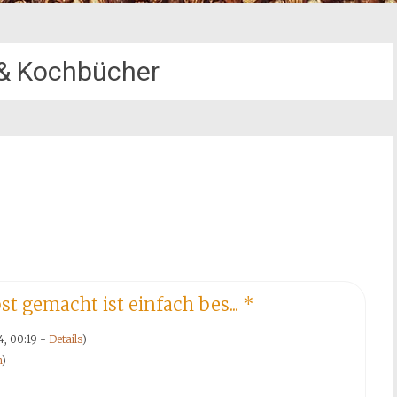
& Kochbücher
t gemacht ist einfach bes...
*
4, 00:19 -
Details
)
n
)