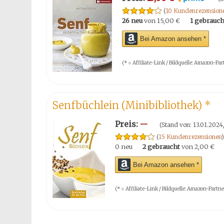
(
10 Kundenrezension
26 neu
von
15,00 €
1 gebrauch
Bei Amazon ansehen *
(* = Affiliate-Link / Bildquelle: Amazon-P
Senfbüchlein (Minibibliothek)
*
Preis:
--
(Stand von: 13.01.2024
(
15 Kundenrezensionen
)
0 neu
2 gebraucht
von
2,00 €
Bei Amazon ansehen *
(* = Affiliate-Link / Bildquelle: Amazon-Part