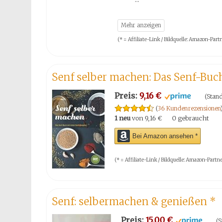
(* = Affiliate-Link / Bildquelle: Amazon-Pa
Senf selber machen: Das Senf-Buc
Preis:
9,16 €
(Stand
(
36 Kundenrezensionen
1 neu
von
9,16 €
0 gebraucht
Bei Amazon ansehen *
(* = Affiliate-Link / Bildquelle: Amazon-Par
Senf: selbermachen & genießen
*
Preis:
15,00 €
(S