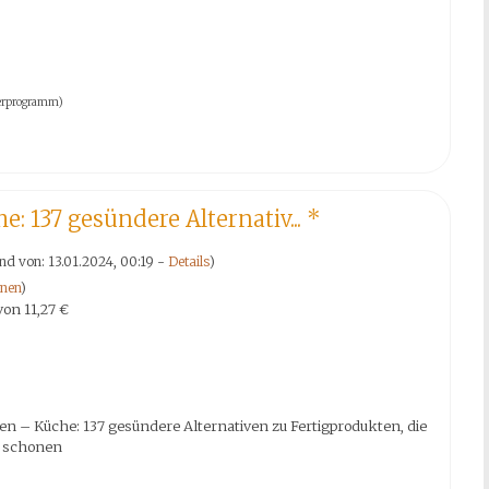
tnerprogramm)
: 137 gesündere Alternativ...
*
nd von: 13.01.2024, 00:19 -
Details
)
nen
)
von
11,27 €
en – Küche: 137 gesündere Alternativen zu Fertigprodukten, die
t schonen