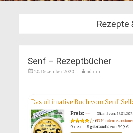
Rezepte 
Senf – Rezeptbücher
20. Dezember 2020
admin
Das ultimative Buch vom Senf: Selbs
Preis:
--
(Stand von: 13.01.202
(
53 Kundenrezensione
0 neu
3 gebraucht
von
5,99 €