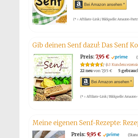
Bei Amazon ansehen *
(* = Affiliate-Link / Bildquelle: Amazon-Pa
Gib deinen Senf dazu!: Das Senf 
Preis:
7,95 €
(
(
43 Kundenrezensi
22 neu
von
7,95 €
5 gebrauc
Bei Amazon ansehen *
(* = Affiliate-Link / Bildquelle: Amaz
Meine eigenen Senf-Rezepte: Rezep
Preis:
9,95 €
(Stan