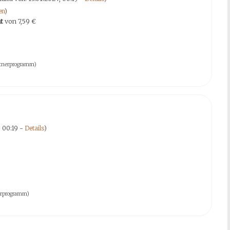
en
)
t
von
7,59 €
artnerprogramm)
, 00:19 -
Details
)
nerprogramm)