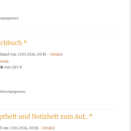
rtnerprogramm)
Kochbuch
*
Stand von: 13.01.2024, 00:19 -
Details
)
onen
)
ht
von
3,95 €
on-Partnerprogramm)
theft und Notizheft zum Auf...
*
d von: 13.01.2024, 00:19 -
Details
)