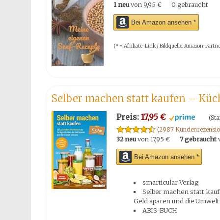
1 neu
von
9,95 €
0 gebraucht
Bei Amazon ansehen *
(* = Affiliate-Link / Bildquelle: Amazon-Par
Selber machen statt kaufen – Küche
Preis:
17,95 €
(Sta
(
2987 Kundenrezensio
32 neu
von
17,95 €
7 gebraucht
Bei Amazon ansehen *
smarticular Verlag
Selber machen statt kauf
Geld sparen und die Umwel
ABIS-BUCH