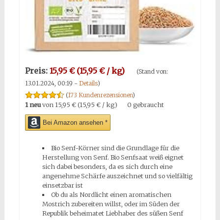
Preis:
15,95 € (15,95 € / kg)
(Stand von:
13.01.2024, 00:19 -
Details
)
(
173 Kundenrezensionen
)
1 neu
von
15,95 € (15,95 € / kg)
0 gebraucht
Bei Amazon ansehen *
Bio Senf-Körner sind die Grundlage für die
Herstellung von Senf. Bio Senfsaat weiß eignet
sich dabei besonders, da es sich durch eine
angenehme Schärfe auszeichnet und so vielfältig
einsetzbar ist
Ob du als Nordlicht einen aromatischen
Mostrich zubereiten willst, oder im Süden der
Republik beheimatet Liebhaber des süßen Senf