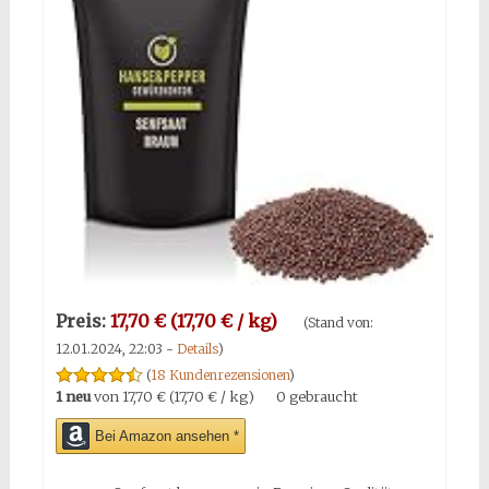
Preis:
17,70 € (17,70 € / kg)
(Stand von:
12.01.2024, 22:03 -
Details
)
(
18 Kundenrezensionen
)
1 neu
von
17,70 € (17,70 € / kg)
0 gebraucht
Bei Amazon ansehen *