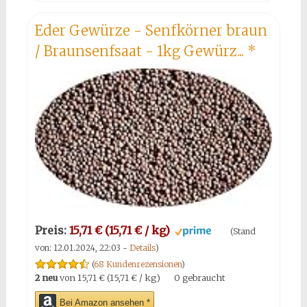
Eder Gewürze - Senfkörner braun
/ Braunsenfsaat - 1kg Gewürz...
*
Preis:
15,71 € (15,71 € / kg)
(Stand
von: 12.01.2024, 22:03 -
Details
)
(
68 Kundenrezensionen
)
2 neu
von
15,71 € (15,71 € / kg)
0 gebraucht
Bei Amazon ansehen *