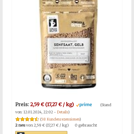
Preis:
2,59 € (17,27 € / kg)
(Stand
von: 12.01.2024, 22:02 -
Details
)
(
58 Kundenrezensionen
)
2 neu
von
2,59 € (17,27 € / kg)
0 gebraucht