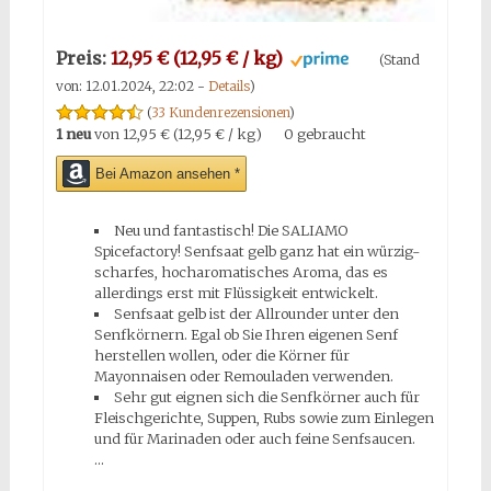
Preis:
12,95 € (12,95 € / kg)
(Stand
von: 12.01.2024, 22:02 -
Details
)
(
33 Kundenrezensionen
)
1 neu
von
12,95 € (12,95 € / kg)
0 gebraucht
Bei Amazon ansehen *
Neu und fantastisch! Die SALIAMO
Spicefactory! Senfsaat gelb ganz hat ein würzig-
scharfes, hocharomatisches Aroma, das es
allerdings erst mit Flüssigkeit entwickelt.
Senfsaat gelb ist der Allrounder unter den
Senfkörnern. Egal ob Sie Ihren eigenen Senf
herstellen wollen, oder die Körner für
Mayonnaisen oder Remouladen verwenden.
Sehr gut eignen sich die Senfkörner auch für
Fleischgerichte, Suppen, Rubs sowie zum Einlegen
und für Marinaden oder auch feine Senfsaucen.