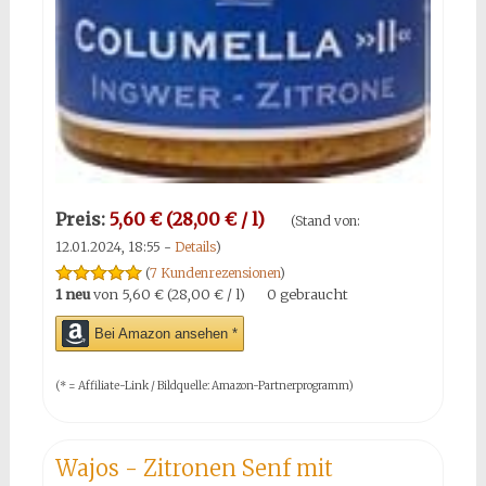
Preis:
5,60 € (28,00 € / l)
(Stand von:
12.01.2024, 18:55 -
Details
)
(
7 Kundenrezensionen
)
1 neu
von
5,60 € (28,00 € / l)
0 gebraucht
Bei Amazon ansehen *
(* = Affiliate-Link / Bildquelle: Amazon-Partnerprogramm)
Wajos - Zitronen Senf mit