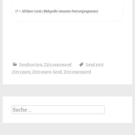
(* = Affiliate-Link / Bildquelle: Amazon-Partnerprogramm)
Senfsorten
,
Zitronensenf
Senf mit
Zitronen
,
Zitronen-Senf
,
Zitronensenf
Suche
nach: