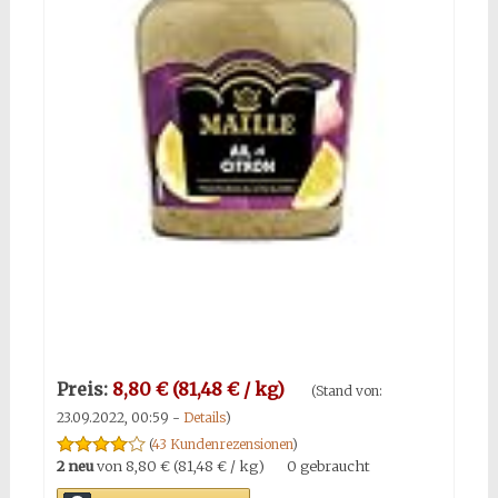
Preis:
8,80 € (81,48 € / kg)
(Stand von:
23.09.2022, 00:59 -
Details
)
(
43 Kundenrezensionen
)
2 neu
von
8,80 € (81,48 € / kg)
0 gebraucht