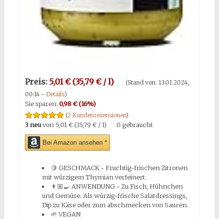
Preis:
5,01 € (35,79 € / l)
(Stand von: 13.01.2024,
00:14 -
Details
)
Sie sparen:
0,98 € (16%)
(
2 Kundenrezensionen
)
3 neu
von
5,01 € (35,79 € / l)
0 gebraucht
Bei Amazon ansehen *
🍋 GESCHMACK - Fruchtig-frischen Zitronen
mit würzigem Thymian verfeinert.
👨🏼‍🍳 ANWENDUNG - Zu Fisch, Hühnchen
und Gemüse. Als würzig-frische Salatdressings,
Dip zu Käse oder zum abschmecken von Saucen.
🌱 VEGAN