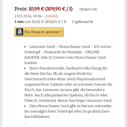
Preis:
10,99 € (109,90 € / l)
(Stand von:
13.01.2024, 00:14 -
Details
)
1 neu
von
10,99 € (109,90 € / l)
0 gebraucht
Bei Amazon ansehen *
Limonen-Senf - Monschauer Senf - 100 ml im
Steintopf - Moutarde de Montjoie - ONLINE
KAUFEN. Alle 22 Sorten vom Monschauer Senf
kaufen.
Eine charaktervolle, herbzarte Mischung für
die feine Küche. Ob als ungewöhnliche
Geschmacksnote einer Senf-Mayonnaise und
angemachten Salaten oder zu warmen Saucen für
Fisch, das Limonen-Aroma gibt die besondere
Note. Auch alle panierten Speisen, ob Fisch oder
Fleisch, verfeinert dieser fruchtige Limonen-Senf.
Den Monschauer Senf gibt es bei uns entweder
im nostalgischem Steintopf oder im praktischen
Nachfülleimer.