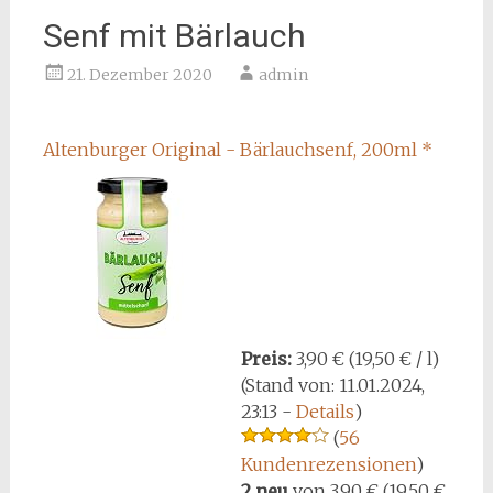
Senf mit Bärlauch
21. Dezember 2020
admin
Altenburger Original - Bärlauchsenf, 200ml
*
Preis:
3,90 € (19,50 € / l)
(Stand von: 11.01.2024,
23:13 -
Details
)
(
56
Kundenrezensionen
)
2 neu
von
3,90 € (19,50 €