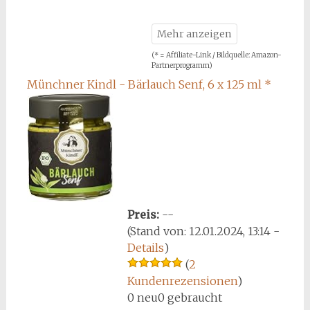
(* = Affiliate-Link / Bildquelle: Amazon-
Partnerprogramm)
Münchner Kindl - Bärlauch Senf, 6 x 125 ml
*
Preis:
--
(Stand von: 12.01.2024, 13:14 -
Details
)
(
2
Kundenrezensionen
)
0 neu
0 gebraucht