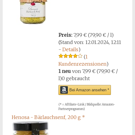
Preis:
7,99 € (79,90 € / l)
(Stand von: 12.01.2024, 12:11
-
Details
)
(
1
Kundenrezensionen
)
1 neu
von
7,99 € (79,90 € /
l)
0 gebraucht
Bei Amazon ansehen *
(* = Affiliate-Link / Bildquelle: Amazon-
Partnerprogramm)
Henosa - Bärlauchsenf, 200 g
*