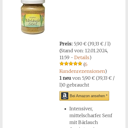
Preis:
5,90 € (39,33 € / l)
(Stand von: 12.01.2024,
11:59 -
Details
)
(
6
Kundenrezensionen
)
1 neu
von
5,90 € (39,33 € /
l)
0 gebraucht
Bei Amazon ansehen *
Intensiver,
mittelscharfer Senf
mit Bärlauch