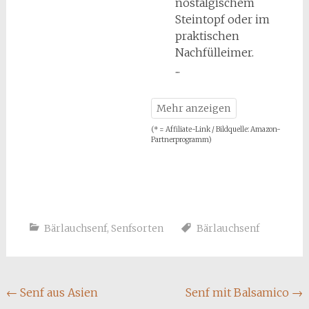
nostalgischem
Steintopf oder im
praktischen
Nachfülleimer.
(* = Affiliate-Link / Bildquelle: Amazon-
Partnerprogramm)
Bärlauchsenf
,
Senfsorten
Bärlauchsenf
Beitragsnavigation
←
Senf aus Asien
Senf mit Balsamico
→