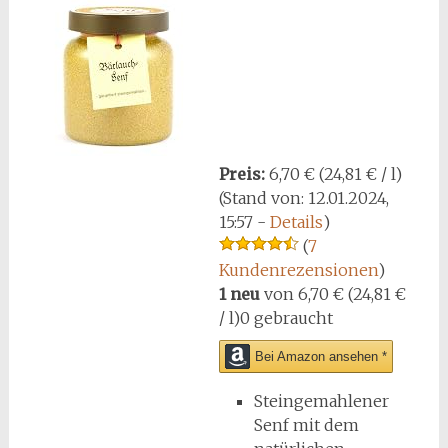
Preis:
6,70 € (24,81 € / l)
(Stand von: 12.01.2024,
15:57 -
Details
)
(
7
Kundenrezensionen
)
1 neu
von
6,70 € (24,81 €
/ l)
0 gebraucht
Bei Amazon ansehen *
Steingemahlener
Senf mit dem