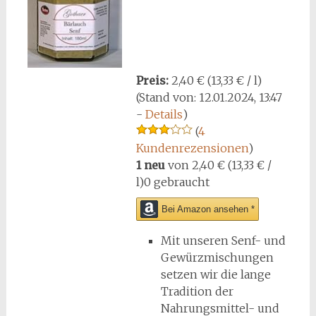
Preis:
2,40 € (13,33 € / l)
(Stand von: 12.01.2024, 13:47
-
Details
)
(
4
Kundenrezensionen
)
1 neu
von
2,40 € (13,33 € /
l)
0 gebraucht
Bei Amazon ansehen *
Mit unseren Senf- und
Gewürzmischungen
setzen wir die lange
Tradition der
Nahrungsmittel- und