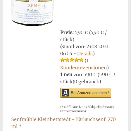
Preis:
5,90 € (5,90 € /
stück)
(Stand von: 23.08.2021,
06:05 -
Details
)
(
1
Kundenrezensionen
)
1 neu
von
5,90 € (5,90 € /
stück)
0 gebraucht
Bei Amazon ansehen *
(* = Affiliate-Link / Bildquelle: Amazon-
Partnerprogramm)
Senfmühle Kleinhettstedt - Bärlauchsenf, 270
ml
*