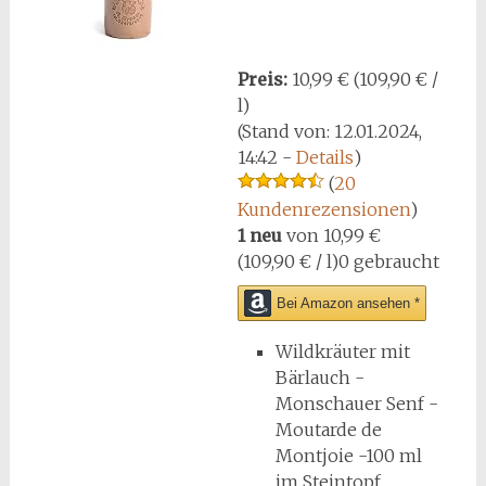
Preis:
10,99 € (109,90 € /
l)
(Stand von: 12.01.2024,
14:42 -
Details
)
(
20
Kundenrezensionen
)
1 neu
von
10,99 €
(109,90 € / l)
0 gebraucht
Bei Amazon ansehen *
Wildkräuter mit
Bärlauch -
Monschauer Senf -
Moutarde de
Montjoie -100 ml
im Steintopf