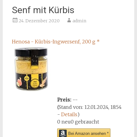
Senf mit Kürbis
24. Dezember 2020
admin
Henosa - Kürbis-Ingwersenf, 200 g
*
Preis:
--
(Stand von: 12.01.2024, 18:54
-
Details
)
0 neu
0 gebraucht
Bei Amazon ansehen *