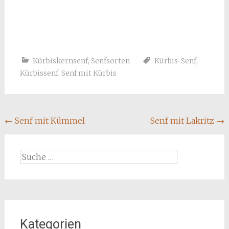
Kürbiskernsenf
,
Senfsorten
Kürbis-Senf
,
Kürbissenf
,
Senf mit Kürbis
Beitragsnavigation
←
Senf mit Kümmel
Senf mit Lakritz
→
Suche
nach:
Kategorien