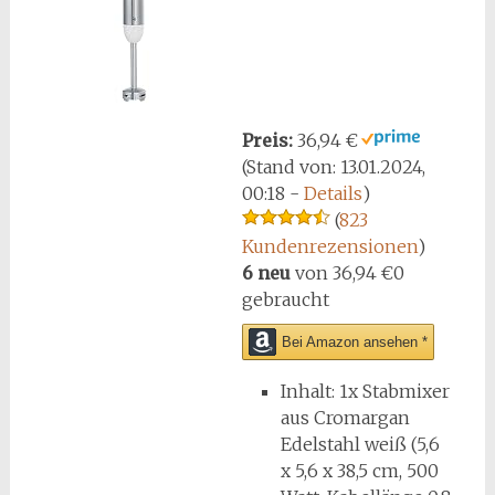
Preis:
36,94 €
(Stand von: 13.01.2024,
00:18 -
Details
)
(
823
Kundenrezensionen
)
6 neu
von
36,94 €
0
gebraucht
Bei Amazon ansehen *
Inhalt: 1x Stabmixer
aus Cromargan
Edelstahl weiß (5,6
x 5,6 x 38,5 cm, 500