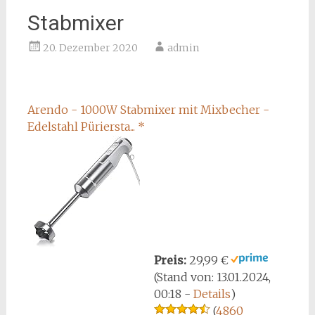
Stabmixer
20. Dezember 2020
admin
Arendo - 1000W Stabmixer mit Mixbecher -
Edelstahl Püriersta...
*
Preis:
29,99 €
(Stand von: 13.01.2024,
00:18 -
Details
)
(
4860