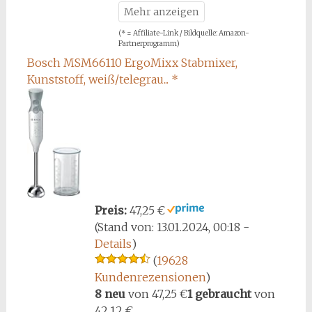
(* = Affiliate-Link / Bildquelle: Amazon-
Partnerprogramm)
Bosch MSM66110 ErgoMixx Stabmixer,
Kunststoff, weiß/telegrau...
*
Preis:
47,25 €
(Stand von: 13.01.2024, 00:18 -
Details
)
(
19628
Kundenrezensionen
)
8 neu
von
47,25 €
1 gebraucht
von
42,12 €