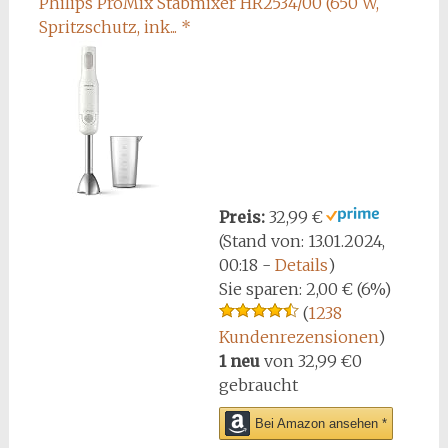
Philips ProMix Stabmixer HR2534/00 (650 W,
Spritzschutz, ink...
*
Preis:
32,99 €
(Stand von: 13.01.2024,
00:18 -
Details
)
Sie sparen:
2,00 € (6%)
(
1238
Kundenrezensionen
)
1 neu
von
32,99 €
0
gebraucht
Bei Amazon ansehen *