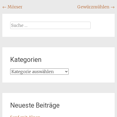
Beitragsnavigation
←
Mörser
Gewürzmühlen
→
Suche
nach:
Kategorien
Kategorien
Neueste Beiträge