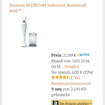
Siemens MQ5B150N Stabmixer, Kunststoff,
weiß
*
Preis:
22,99 €
(Stand von: 13.01.2024,
00:18 -
Details
)
Sie sparen:
4,00 € (15%)
(
7162
Kundenrezensionen
)
9 neu
von
22,99 €
0
gebraucht
Bei Amazon ansehen *