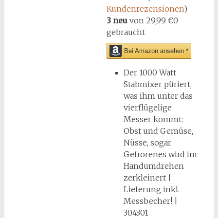
Kundenrezensionen
)
3 neu
von
29,99 €
0
gebraucht
Bei Amazon ansehen *
Der 1000 Watt
Stabmixer püriert,
was ihm unter das
vierflügelige
Messer kommt:
Obst und Gemüse,
Nüsse, sogar
Gefrorenes wird im
Handumdrehen
zerkleinert |
Lieferung inkl.
Messbecher! |
304301