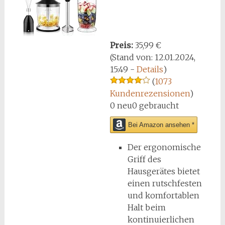
Preis:
35,99 €
(Stand von: 12.01.2024,
15:49 -
Details
)
(
1073
Kundenrezensionen
)
0 neu
0 gebraucht
Bei Amazon ansehen *
Der ergonomische
Griff des
Hausgerätes bietet
einen rutschfesten
und komfortablen
Halt beim
kontinuierlichen