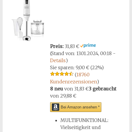
Preis:
31,83 €
(Stand von: 13.01.2024, 00:18 -
Details
)
Sie sparen:
9,00 € (22%)
(
18760
Kundenrezensionen
)
8 neu
von
31,83 €
3 gebraucht
von
29,88 €
Bei Amazon ansehen *
MULTIFUNKTIONAL:
Vielseitigkeit und