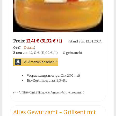
Preis:
12,41 € (31,02 € / l)
(Stand von: 12.01.2024,
04:47 -
Details
)
2 neu
von
12,41 € (31,02 € / l)
0 gebraucht
Bei Amazon ansehen *
Verpackungsmenge: (2 x 200 ml)
Bio-Zertifizierung: EG-Bio
(* = Affiliate-Link / Bildquelle: Amazon-Partnerprogramm)
Altes Gewürzamt - Grillsenf mit