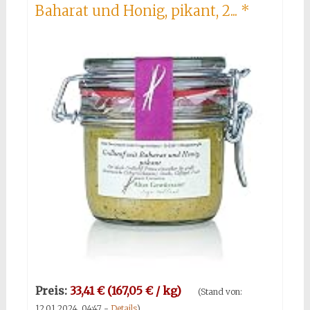
Baharat und Honig, pikant, 2...
*
Preis:
33,41 € (167,05 € / kg)
(Stand von:
12.01.2024, 04:47 -
Details
)