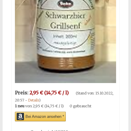
Preis:
2,95 € (14,75 € / l)
(Stand von: 15.10.2022,
20:57 -
Details
)
1 neu
von
2,95 € (14,75 € / l)
0 gebraucht
Bei Amazon ansehen *