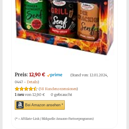
Preis:
12,90 €
(Stand von: 12.01.2024,
04:47 -
Details
)
(
58 Kundenrezensionen
)
1 neu
von
12,90 €
0 gebraucht
Bei Amazon ansehen *
(* = Affiliate-Link / Bildquelle: Amazon-Partnerprogramm)