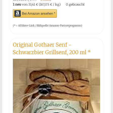
1 neu
von
33,41 € (167,05 € / kg)
0 gebraucht
Bei Amazon ansehen *
(* = Affiliate-Link / Bildquelle: Amazon-Partnerprogramm)
Original Gothaer Senf -
Schwarzbier Grillsenf, 200 ml
*