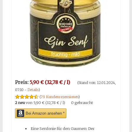
Preis:
5,90 € (32,78 € / l)
(Stand von: 12.01.2024,
07:10 -
Details
)
(
79 Kundenrezensionen
)
2 neu
von
5,90 € (32,78 € / l)
0 gebraucht
Bei Amazon ansehen *
Eine Senfonie für den Gaumen: Der