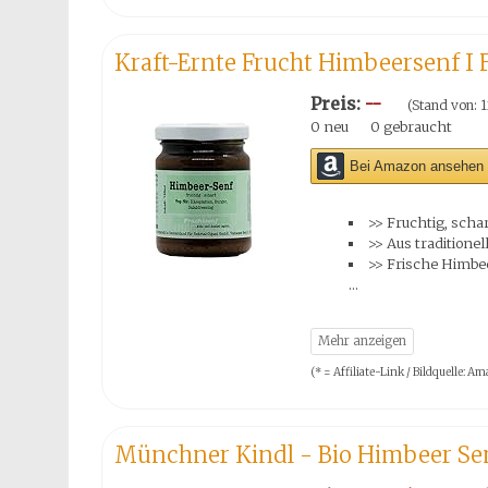
Kraft-Ernte Frucht Himbeersenf I Fru
Preis:
--
(Stand von: 1
0 neu
0 gebraucht
Bei Amazon ansehen 
>> Fruchtig, scha
>> Aus traditione
>> Frische Himbe
(* = Affiliate-Link / Bildquelle:
Münchner Kindl - Bio Himbeer Sen