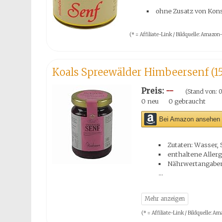
ohne Zusatz von Kon
(* = Affiliate-Link / Bildquelle: Amaz
Koals Spreewälder Himbeersenf (1
Preis:
--
(Stand von: 0
0 neu
0 gebraucht
Bei Amazon ansehen 
Zutaten: Wasser,
enthaltene Allerg
Nährwertangaben:
(* = Affiliate-Link / Bildquelle: