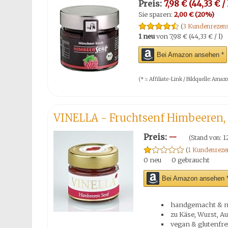
Preis:
7,98 € (44,33 € / 
Sie sparen:
2,00 € (20%)
(
3 Kundenrezens
1 neu
von
7,98 € (44,33 € / l)
Bei Amazon ansehen *
(* = Affiliate-Link / Bildquelle: Am
VINELLA - Fruchtsenf Himbeeren,
Preis:
--
(Stand von: 1
(
1 Kundenreze
0 neu
0 gebraucht
Bei Amazon ansehen 
handgemacht & na
zu Käse, Wurst, Auf
vegan & glutenfre