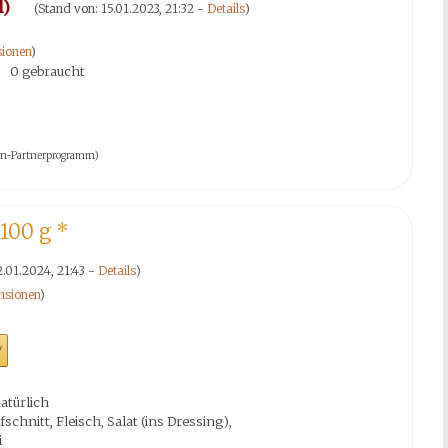
l)
(Stand von: 15.01.2023, 21:32 -
Details
)
ionen
)
0 gebraucht
azon-Partnerprogramm)
 100 g
*
2.01.2024, 21:43 -
Details
)
nsionen
)
*
türlich
schnitt, Fleisch, Salat (ins Dressing),
i