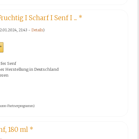
chtig I Scharf I Senf I ...
*
2.01.2024, 21:43 -
Details
)
*
rfer Senf
ller Herstellung in Deutschland
eren
 Amazon-Partnerprogramm)
f, 180 ml
*