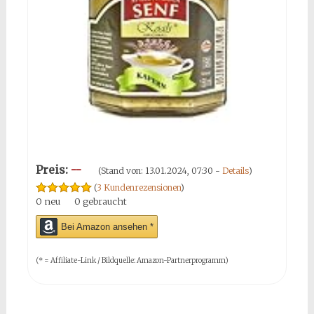
Preis:
--
(Stand von: 13.01.2024, 07:30 -
Details
)
(
3 Kundenrezensionen
)
0 neu
0 gebraucht
Bei Amazon ansehen *
(* = Affiliate-Link / Bildquelle: Amazon-Partnerprogramm)