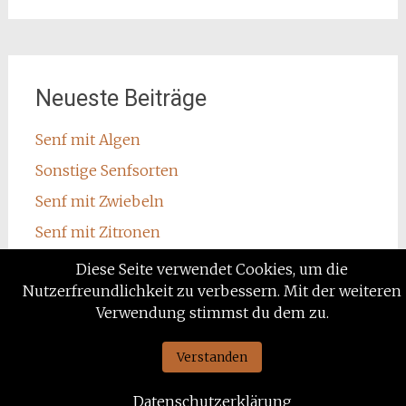
Neueste Beiträge
Senf mit Algen
Sonstige Senfsorten
Senf mit Zwiebeln
Senf mit Zitronen
Senf mit Wodka
Diese Seite verwendet Cookies, um die
Nutzerfreundlichkeit zu verbessern. Mit der weiteren
Verwendung stimmst du dem zu.
Verstanden
Stolz präsentiert von
WordPress
|
Theme: Radiate von
ThemeGrill
.
Datenschutzerklärung