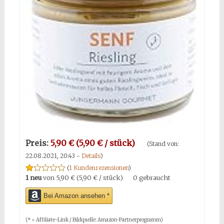
Preis:
5,90 € (5,90 € / stück)
(Stand von:
22.08.2021, 20:43 -
Details
)
(
1 Kundenrezensionen
)
1 neu
von
5,90 € (5,90 € / stück)
0 gebraucht
Bei Amazon ansehen *
(* = Affiliate-Link / Bildquelle: Amazon-Partnerprogramm)