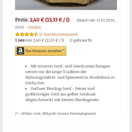
Preis:
2,40 € (13,33 € / l)
(Stand von: 12.01.2024,
03:50 -
Details
)
(
2 Kundenrezensionen
)
1 neu
von
2,40 € (13,33 € / l)
0 gebraucht
Bei Amazon ansehen *
Mit unseren Senf- und Gewürzmischungen
setzen wir die lange Tradition der
Nahrungsmittel- und Speisewürze-Produktion in
Gotha fort.
Gothaer Riesling-Senf - Feiner und
grobkörniger Senf aus gelber Senfsaat.
Abgeschmeckt mit feinem Rieslingwein.
(* = Affiliate-Link / Bildquelle: Amazon-Partnerprogramm)