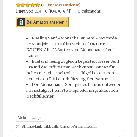
(
3 Kundenrezensionen
)
1 neu
von
10,99 € (109,90 € / l)
0 gebraucht
Bei Amazon ansehen *
Riesling Senf - Monschauer Senf - Moutarde
de Montjoie - 100 ml im Steintopf ONLINE
KAUFEN. Alle 22 Sorten vom Monschauer Senf
kaufen.
Edel und feurig zugleich begeistert dieser Senf
Freund der raffinierten Kochkunst. Saucen für
helles Fleisch, Fisch oder Geflügel bekommen
den letzten Pfiff durch Riesling-Senfsahne.
Den Monschauer Senf gibt es bei uns entweder
im nostalgischem Steintopf oder im praktischen
Nachfülleimer.
(* = Affiliate-Link / Bildquelle: Amazon-Partnerprogramm)