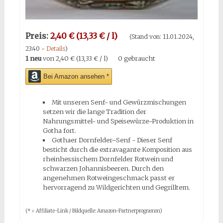
Preis:
2,40 € (13,33 € / l)
(Stand von: 11.01.2024,
23:40 -
Details
)
1 neu
von
2,40 € (13,33 € / l)
0 gebraucht
Bei Amazon ansehen *
Mit unseren Senf- und Gewürzmischungen
setzen wir die lange Tradition der
Nahrungsmittel- und Speisewürze-Produktion in
Gotha fort.
Gothaer Dornfelder–Senf - Dieser Senf
besticht durch die extravagante Komposition aus
rheinhessischem Dornfelder Rotwein und
schwarzen Johannisbeeren. Durch den
angenehmen Rotweingeschmack passt er
hervorragend zu Wildgerichten und Gegrilltem.
(* = Affiliate-Link / Bildquelle: Amazon-Partnerprogramm)