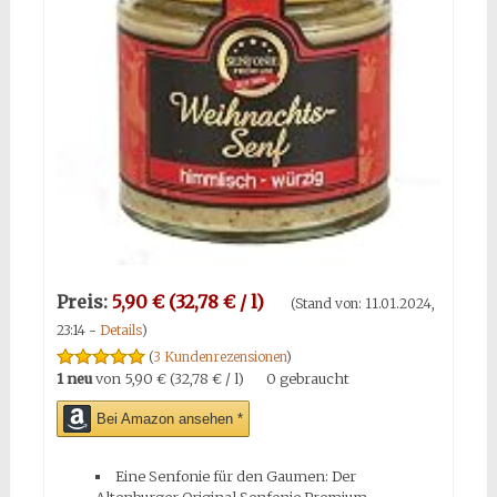
Preis:
5,90 € (32,78 € / l)
(Stand von: 11.01.2024,
23:14 -
Details
)
(
3 Kundenrezensionen
)
1 neu
von
5,90 € (32,78 € / l)
0 gebraucht
Bei Amazon ansehen *
Eine Senfonie für den Gaumen: Der