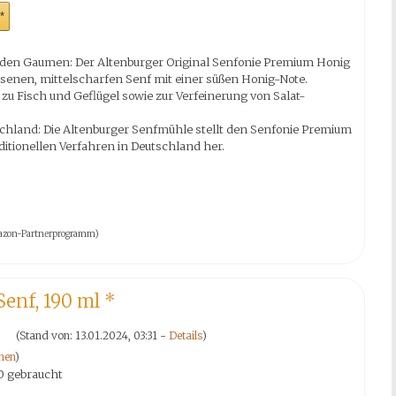
*
r den Gaumen: Der Altenburger Original Senfonie Premium Honig
esenen, mittelscharfen Senf mit einer süßen Honig-Note.
zu Fisch und Geflügel sowie zur Verfeinerung von Salat-
schland: Die Altenburger Senfmühle stellt den Senfonie Premium
itionellen Verfahren in Deutschland her.
 Amazon-Partnerprogramm)
Senf, 190 ml
*
(Stand von: 13.01.2024, 03:31 -
Details
)
nen
)
0 gebraucht