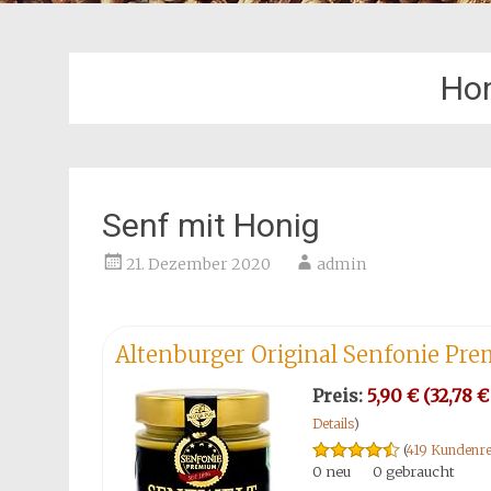
Hon
Senf mit Honig
21. Dezember 2020
admin
Altenburger Original Senfonie Pre
Preis:
5,90 € (32,78 € 
Details
)
(
419 Kundenre
0 neu
0 gebraucht