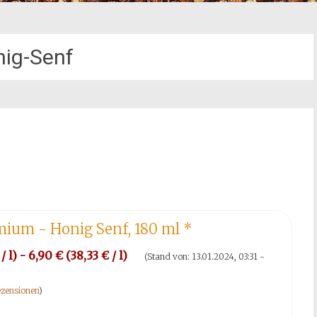
ig-Senf
mium - Honig Senf, 180 ml
*
/ l) - 6,90 € (38,33 € / l)
(Stand von: 13.01.2024, 03:31 -
zensionen
)