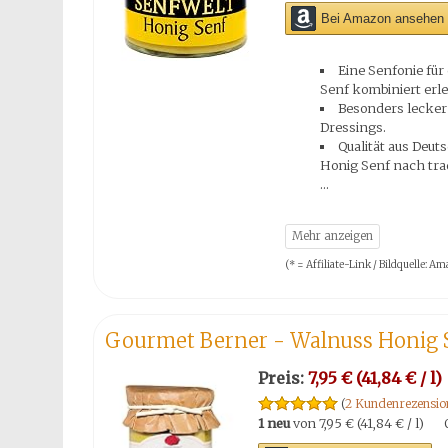
Bei Amazon ansehen 
Eine Senfonie fü
Senf kombiniert erl
Besonders lecker 
Dressings.
Qualität aus Deut
Honig Senf nach trad
(* = Affiliate-Link / Bildquelle:
Gourmet Berner - Walnuss Honig 
Preis:
7,95 € (41,84 € / l)
(
2 Kundenrezensio
1 neu
von
7,95 € (41,84 € / l)