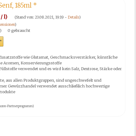
Senf, 185ml
*
/ l)
(Stand von: 23.08.2021, 19:19 -
Details
)
ensionen
)
)
0 gebraucht
*
Zusatzstoffe wie Glutamat, Geschmacksverstärker, künstliche
che Aromen, Konservierungsstoffe
üllstoffe verwendet und es wird kein Salz, Dextrose, Stärke oder
te, aus allen Produktgruppen, sind ungeschwefelt und
emer Gewürzhandel verwendet ausschließlich hochwertige
Produkte
 Amazon-Partnerprogramm)