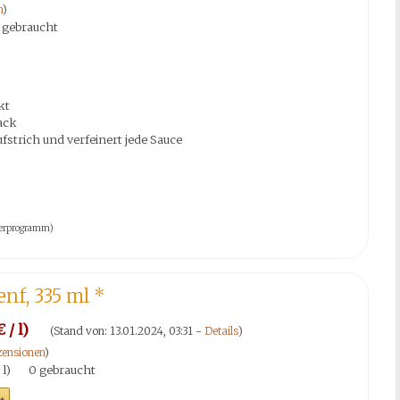
n
)
 gebraucht
kt
ack
ufstrich und verfeinert jede Sauce
tnerprogramm)
nf, 335 ml
*
 / l)
(Stand von: 13.01.2024, 03:31 -
Details
)
ensionen
)
 l)
0 gebraucht