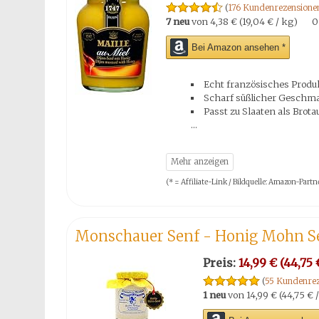
(
176 Kundenrezensione
7 neu
von
4,38 € (19,04 € / kg)
0
Bei Amazon ansehen *
Echt französisches Produ
Scharf süßlicher Geschm
Passt zu Slaaten als Brota
(* = Affiliate-Link / Bildquelle: Amazon-Par
Monschauer Senf - Honig Mohn Se
Preis:
14,99 € (44,75 €
(
55 Kundenrez
1 neu
von
14,99 € (44,75 € /