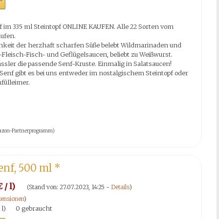
*
im 335 ml Steintopf ONLINE KAUFEN. Alle 22 Sorten vom
ufen.
chkeit der herzhaft scharfen Süße belebt Wildmarinaden und
t-Fleisch-Fisch- und Geflügelsaucen, beliebt zu Weißwurst.
ssler die passende Senf-Kruste. Einmalig in Salatsaucen!
enf gibt es bei uns entweder im nostalgischem Steintopf oder
fülleimer.
 Amazon-Partnerprogramm)
enf, 500 ml
*
 / l)
(Stand von: 27.07.2023, 14:25 -
Details
)
ensionen
)
 l)
0 gebraucht