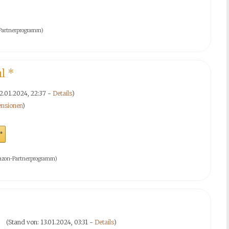
n-Partnerprogramm)
ml
*
12.01.2024, 22:37 -
Details
)
nsionen
)
*
 Amazon-Partnerprogramm)
(Stand von: 13.01.2024, 03:31 -
Details
)