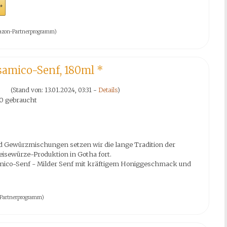
*
 Amazon-Partnerprogramm)
lsamico-Senf, 180ml
*
(Stand von: 13.01.2024, 03:31 -
Details
)
0 gebraucht
d Gewürzmischungen setzen wir die lange Tradition der
isewürze-Produktion in Gotha fort.
mico-Senf - Milder Senf mit kräftigem Honiggeschmack und
on-Partnerprogramm)