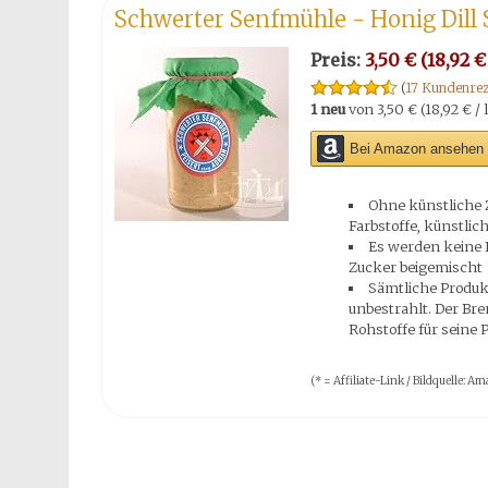
Schwerter Senfmühle - Honig Dill 
Preis:
3,50 € (18,92 € 
(
17 Kundenrez
1 neu
von
3,50 € (18,92 € / l
Bei Amazon ansehen 
Ohne künstliche 
Farbstoffe, künstli
Es werden keine F
Zucker beigemischt
Sämtliche Produk
unbestrahlt. Der Br
Rohstoffe für seine 
(* = Affiliate-Link / Bildquelle: