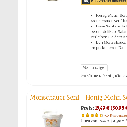
Bei Amazon ansehen 
Honig-Mohn-Senf 
Monschauer Senf ka
Diese Senfköstli
betont delikate Sala
Verleihen Sie dem Ka
Den Monschauer S
im praktischen Nach
(* = Affiliate-Link / Bildquelle:
Monschauer Senf - Honig Mohn S
Preis:
15,49 € (30,98 €
(
65 Kundenrez
1 neu
von
15,49 € (30,98 € /