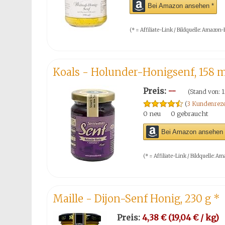
Bei Amazon ansehen *
(* = Affiliate-Link / Bildquelle: Amazo
Koals - Holunder-Honigsenf, 158 
Preis:
--
(Stand von: 
(
3 Kundenreze
0 neu
0 gebraucht
Bei Amazon ansehen 
(* = Affiliate-Link / Bildquelle:
Maille - Dijon-Senf Honig, 230 g
*
Preis:
4,38 € (19,04 € / kg)