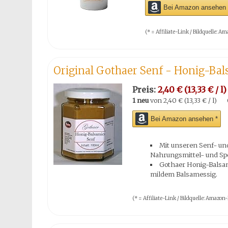
Bei Amazon ansehen 
(* = Affiliate-Link / Bildquelle:
Original Gothaer Senf - Honig-Ba
Preis:
2,40 € (13,33 € / l)
1 neu
von
2,40 € (13,33 € / l)
Bei Amazon ansehen *
Mit unseren Senf- un
Nahrungsmittel- und Spe
Gothaer Honig-Balsa
mildem Balsamessig.
(* = Affiliate-Link / Bildquelle: Amaz