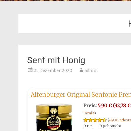
Senf mit Honig
21. Dezember 2020
admin
Altenburger Original Senfonie Pre
Preis:
5,90 € (32,78 € 
Details
)
(
419 Kundenre
0 neu
0 gebraucht