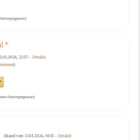
n-Partnerprogramm)
ml
*
12.01.2024, 22:37 -
Details
)
nsionen
)
*
 Amazon-Partnerprogramm)
(Stand von: 13.01.2024, 03:31 -
Details
)