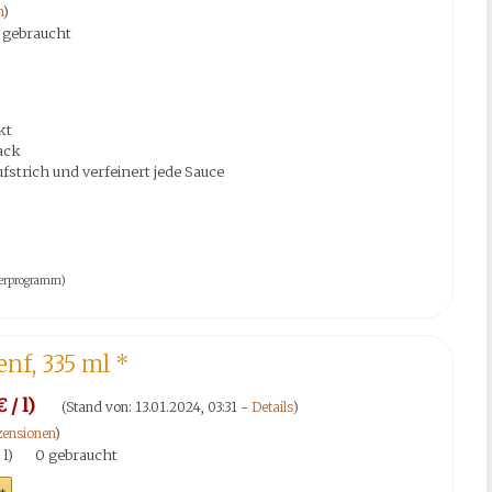
n
)
 gebraucht
kt
ack
ufstrich und verfeinert jede Sauce
tnerprogramm)
nf, 335 ml
*
 / l)
(Stand von: 13.01.2024, 03:31 -
Details
)
ensionen
)
 l)
0 gebraucht