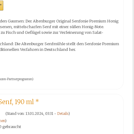
*
r den Gaumen: Der Altenburger Original Senfonie Premium Honig
esenen, mittelscharfen Senf mit einer süßen Honig-Note.
zu Fisch und Geflügel sowie zur Verfeinerung von Salat-
schland: Die Altenburger Senfmühle stellt den Senfonie Premium
itionellen Verfahren in Deutschland her.
 Amazon-Partnerprogramm)
Senf, 190 ml
*
(Stand von: 13.01.2024, 03:31 -
Details
)
nen
)
0 gebraucht