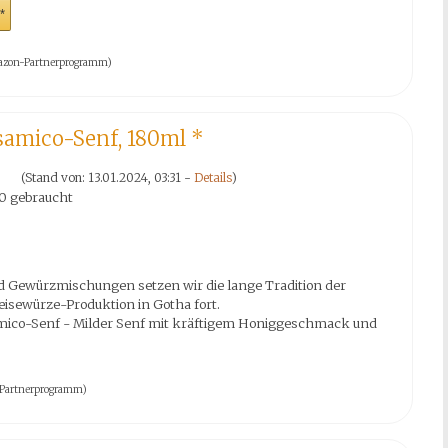
*
 Amazon-Partnerprogramm)
lsamico-Senf, 180ml
*
(Stand von: 13.01.2024, 03:31 -
Details
)
0 gebraucht
d Gewürzmischungen setzen wir die lange Tradition der
isewürze-Produktion in Gotha fort.
mico-Senf - Milder Senf mit kräftigem Honiggeschmack und
on-Partnerprogramm)