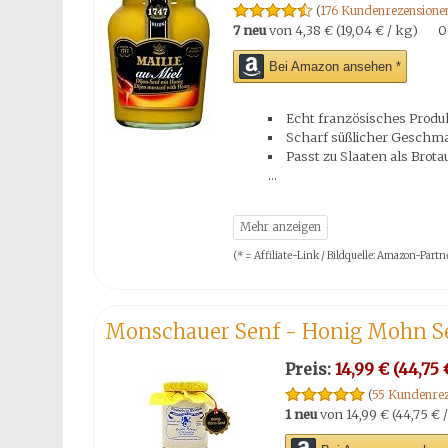
(
176 Kundenrezensione
7 neu
von
4,38 € (19,04 € / kg)
0
Bei Amazon ansehen *
Echt französisches Produ
Scharf süßlicher Geschm
Passt zu Slaaten als Brota
(* = Affiliate-Link / Bildquelle: Amazon-Par
Monschauer Senf - Honig Mohn Se
Preis:
14,99 € (44,75 €
(
55 Kundenrez
1 neu
von
14,99 € (44,75 € /