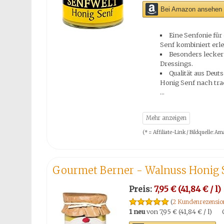
Bei Amazon ansehen 
Eine Senfonie fü
Senf kombiniert erl
Besonders lecker 
Dressings.
Qualität aus Deut
Honig Senf nach trad
(* = Affiliate-Link / Bildquelle:
Gourmet Berner - Walnuss Honig 
Preis:
7,95 € (41,84 € / l)
(
2 Kundenrezensio
1 neu
von
7,95 € (41,84 € / l)