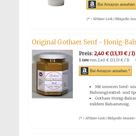
Bei Amazon ansehen 
(* = Affiliate-Link / Bildquelle:
Original Gothaer Senf - Honig-Ba
Preis:
2,40 € (13,33 € / l)
1 neu
von
2,40 € (13,33 € / l)
Bei Amazon ansehen *
Mit unseren Senf- un
Nahrungsmittel- und Spe
Gothaer Honig-Balsa
mildem Balsamessig.
(* = Affiliate-Link / Bildquelle: Amaz