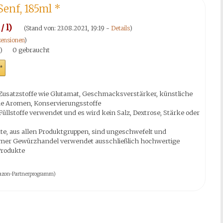
Senf, 185ml
*
/ l)
(Stand von: 23.08.2021, 19:19 -
Details
)
ensionen
)
)
0 gebraucht
*
Zusatzstoffe wie Glutamat, Geschmacksverstärker, künstliche
che Aromen, Konservierungsstoffe
üllstoffe verwendet und es wird kein Salz, Dextrose, Stärke oder
te, aus allen Produktgruppen, sind ungeschwefelt und
emer Gewürzhandel verwendet ausschließlich hochwertige
Produkte
 Amazon-Partnerprogramm)