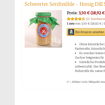
Schwerter Senfmühle - Honig Dill 
Preis:
3,50 € (18,92 € 
(
17 Kundenrez
1 neu
von
3,50 € (18,92 € / l
Bei Amazon ansehen 
Ohne künstliche 
Farbstoffe, künstli
Es werden keine F
Zucker beigemischt
Sämtliche Produk
unbestrahlt. Der Br
Rohstoffe für seine 
(* = Affiliate-Link / Bildquelle: