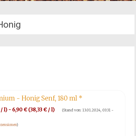
Honig
mium - Honig Senf, 180 ml
*
/ l) - 6,90 € (38,33 € / l)
(Stand von: 13.01.2024, 03:31 -
zensionen
)