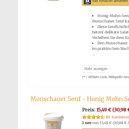
Bei Amazon ansehen 
Honig-Mohn-Senf 
Monschauer Senf ka
Diese Senfköstli
betont delikate Sala
Verleihen Sie dem Ka
Den Monschauer S
im praktischen Nach
(* = Affiliate-Link / Bildquelle:
Monschauer Senf - Honig Mohn S
Preis:
15,49 € (30,98 €
(
65 Kundenrez
1 neu
von
15,49 € (30,98 € /