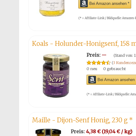
Bei Amazon ansehen *
(* = Affiliate-Link / Bildquelle: Amazo
Koals - Holunder-Honigsenf, 158 
Preis:
--
(Stand von: 
(
3 Kundenreze
0 neu
0 gebraucht
Bei Amazon ansehen 
(* = Affiliate-Link / Bildquelle:
Maille - Dijon-Senf Honig, 230 g
*
Preis:
4,38 € (19,04 € / kg)