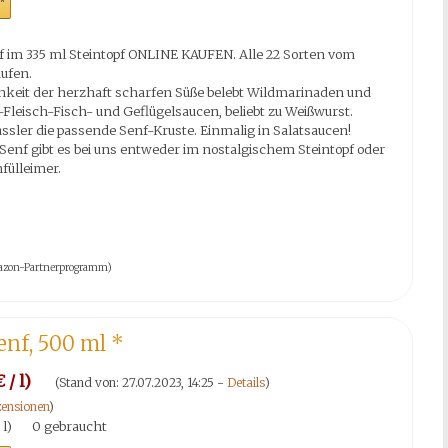
*
im 335 ml Steintopf ONLINE KAUFEN. Alle 22 Sorten vom
ufen.
chkeit der herzhaft scharfen Süße belebt Wildmarinaden und
t-Fleisch-Fisch- und Geflügelsaucen, beliebt zu Weißwurst.
ssler die passende Senf-Kruste. Einmalig in Salatsaucen!
enf gibt es bei uns entweder im nostalgischem Steintopf oder
fülleimer.
 Amazon-Partnerprogramm)
enf, 500 ml
*
 / l)
(Stand von: 27.07.2023, 14:25 -
Details
)
ensionen
)
 l)
0 gebraucht